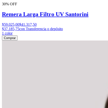
30% OFF
Remera Larga Filtro UV Santorini
$59.025,00
$41.317,50
$37.185,75
con Transferencia o depósito
1
color
Comprar