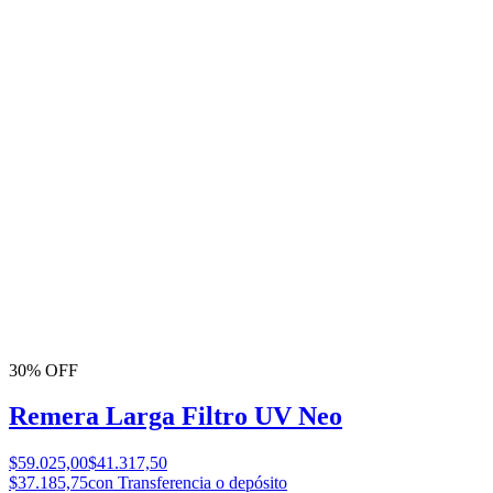
30% OFF
Remera Larga Filtro UV Neo
$59.025,00
$41.317,50
$37.185,75
con Transferencia o depósito