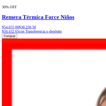
30% OFF
Remera Térmica Force Niños
$54.655,00
$38.258,50
$34.432,65
con Transferencia o depósito
Comprar