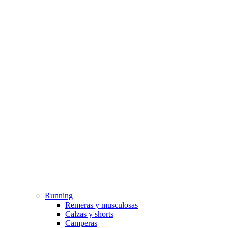
Running
Remeras y musculosas
Calzas y shorts
Camperas