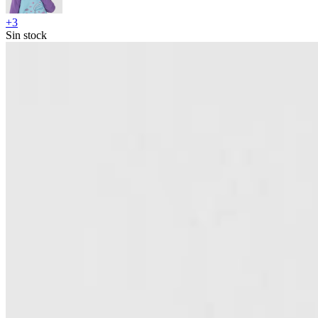
+
3
Sin stock