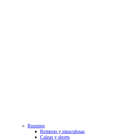
Running
Remeras y musculosas
Calzas y shorts